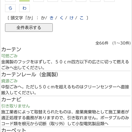
ら
わ
〔 頭文字「か」：
か
/
き
/
く
/
け
/
こ
〕
全66件 (1～30件)
カーテン
可燃ごみ
金属製のフックをはずして、５０ｃｍ四方以下の広さに切って燃える
ごみへ出してください。
カーテンレール（金属製）
資源ごみ
中型ごみへ。ただし５０ｃｍを超えるものはクリーンセンターへ直接
搬入してください。
カーナビ
引き取りません
施工業者によって取替えられたものは、産業廃棄物として施工業者が
適正処理する義務がありますので、引き取れません。ポータブルのみ
コード類を根元から切断（取り外）して小型電気製品類へ
カーペット