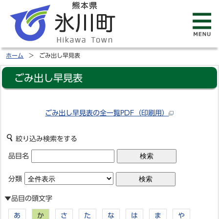
ホーム
ごみ出し早見表
ごみ出し早見表
ごみ出し早見表の全一覧PDF（印刷用）
絞り込み検索をする
品目名
分類
▼品目の頭文字
あ
か
さ
た
な
は
ま
や