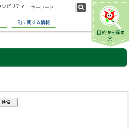
セシビリティ
検
索
キ
町に関する情報
ー
ワ
ー
ド