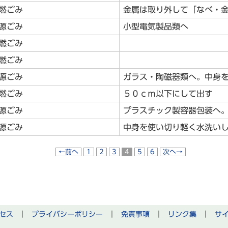
燃ごみ
金属は取り外して「なべ・
源ごみ
小型電気製品類へ
燃ごみ
燃ごみ
源ごみ
ガラス・陶磁器類へ。中身
燃ごみ
５０ｃｍ以下にして出す
源ごみ
プラスチック製容器包装へ
源ごみ
中身を使い切り軽く水洗い
←前へ
1
2
3
4
5
6
次へ→
セス
｜
プライバシーポリシー
｜
免責事項
｜
リンク集
｜
サ