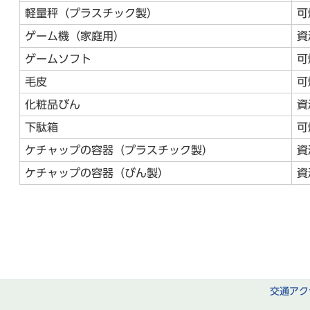
軽量秤（プラスチック製）
可
ゲーム機（家庭用）
資
ゲームソフト
可
毛皮
可
化粧品びん
資
下駄箱
可
ケチャップの容器（プラスチック製）
資
ケチャップの容器（びん製）
資
交通アク