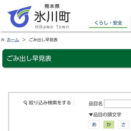
くらし・安全
ホーム
ごみ出し早見表
ごみ出し早見表
絞り込み検索をする
品目名
▼品目の頭文字
あ
か
さ