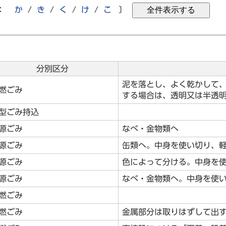
：
か
/
き
/
く
/
け
/
こ
〕
分別区分
泥を落とし、よく乾かして、
燃ごみ
する場合は、透明又は半透
型ごみ持込
源ごみ
なべ・金物類へ
源ごみ
缶類へ。中身を使い切り、
源ごみ
色によって分ける。中身を
源ごみ
なべ・金物類へ。中身を使
燃ごみ
燃ごみ
金属部分は取りはずして出