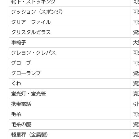
靴下・ストッキング
可
クッション（スポンジ）
可
クリアーファイル
可
クリスタルガラス
資
車椅子
大
クレヨン・クレパス
可
グローブ
可
グローランプ
資
くわ
資
蛍光灯・蛍光管
資
携帯電話
引
毛糸
可
毛糸の服
資
軽量秤（金属製）
資