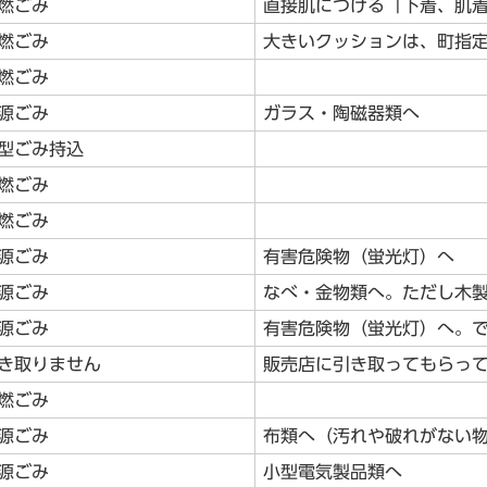
燃ごみ
直接肌につける「下着、肌
燃ごみ
大きいクッションは、町指
燃ごみ
源ごみ
ガラス・陶磁器類へ
型ごみ持込
燃ごみ
燃ごみ
源ごみ
有害危険物（蛍光灯）へ
源ごみ
なべ・金物類へ。ただし木
源ごみ
有害危険物（蛍光灯）へ。
き取りません
販売店に引き取ってもらっ
燃ごみ
源ごみ
布類へ（汚れや破れがない
源ごみ
小型電気製品類へ