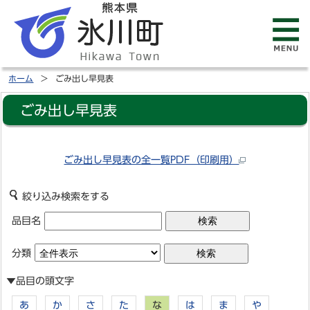
ホーム
ごみ出し早見表
ごみ出し早見表
ごみ出し早見表の全一覧PDF（印刷用）
絞り込み検索をする
品目名
分類
▼品目の頭文字
あ
か
さ
た
な
は
ま
や