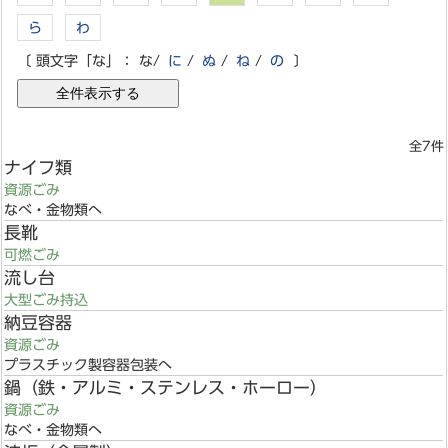
ら
わ
〔 頭文字「な」：
な
/
に
/
ぬ
/
ね
/
の
〕
全7件
ナイフ類
資源ごみ
なべ・金物類へ
長靴
可燃ごみ
流し台
大型ごみ持込
納豆容器
資源ごみ
プラスチック製容器包装へ
鍋（鉄・アルミ・ステンレス・ホーロー）
資源ごみ
なべ・金物類へ