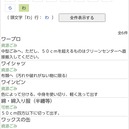
ら
わ
〔 頭文字「わ」行：
わ
〕
全6件
ワープロ
資源ごみ
中型ごみへ。ただし、５０ｃｍを超えるものはクリーンセンターへ直
接搬入してください。
ワイシャツ
資源ごみ
布類へ（汚れや破れがない物に限る）
ワインビン
資源ごみ
色によって分ける。中身を使い切り、軽く洗って出す
綿・綿入り服（半纏等）
可燃ごみ
５０ｃｍ四方以下に切って出す。
ワックスの缶
資源ごみ