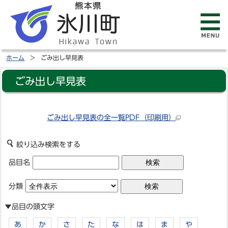
ホーム
ごみ出し早見表
ごみ出し早見表
ごみ出し早見表の全一覧PDF（印刷用）
絞り込み検索をする
品目名
分類
▼品目の頭文字
あ
か
さ
た
な
は
ま
や