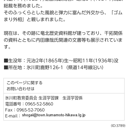
総裁を務めました。
そのふっくらとした風貌と弾力に富んだ外交から、「ゴム
まり外相」と親しまれました。
現在は、その跡に竜北歴史資料館が建っており、干拓関係
の資料とともに内田康哉氏関連の文書等も展示されていま
す。
■生没年：元治2年(1865年)生～昭和11年(1936年)没
■所在地：氷川町鹿野126-1（県道14号線沿い）
このページに関する
お問い合わせは
氷川町教育委員会 生涯学習課 生涯学習係
電話番号：0965-52-5860
Fax：0965-52-7060
E-mail：
（ID:3789）