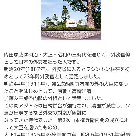
内田康哉は明治・大正・昭和の三時代を通じて、外務官僚
として日本の外交を担った人です。
明治20年(1887年)、外務省に入るとワシントン駐在を初
めとして23年間外務官として活躍しました。
明治44年(1911年)、第2次西園寺内閣の外務大臣になっ
たことをはじめとして、原敬・高橋是清・
加藤友三郎各内閣の外相として活躍しました。
この間アジアでは日韓併合が強行され、清国が滅亡し、ソ
連が出現するなど外交の対応が困難に
なってきた時代でした。第2次山本権兵衛内閣の成立によ
って大臣を退いたものの、
大正14年(1925年)枢密院顧問官、昭和6年(1931年)満鉄