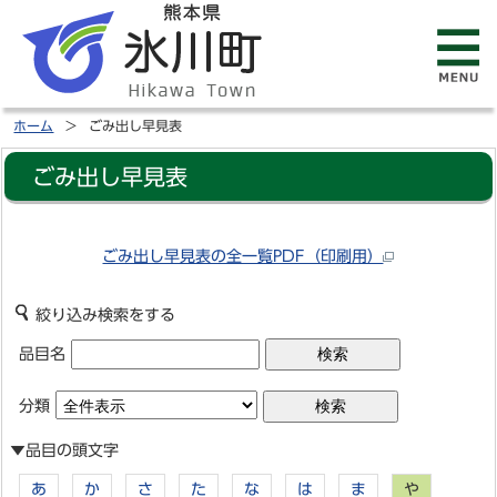
ホーム
ごみ出し早見表
ごみ出し早見表
ごみ出し早見表の全一覧PDF（印刷用）
絞り込み検索をする
品目名
分類
▼品目の頭文字
あ
か
さ
た
な
は
ま
や