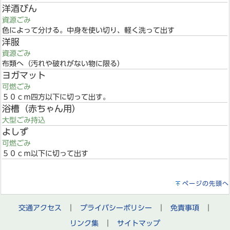
洋酒びん
資源ごみ
色によって分ける。中身を使い切り、軽く洗って出す
洋服
資源ごみ
布類へ（汚れや破れがない物に限る）
ヨガマット
可燃ごみ
５０ｃｍ四方以下に切って出す。
浴槽（赤ちゃん用）
大型ごみ持込
よしず
可燃ごみ
５０ｃｍ以下に切って出す
ページの先頭へ
交通アクセス
｜
プライバシーポリシー
｜
免責事項
｜
リンク集
｜
サイトマップ