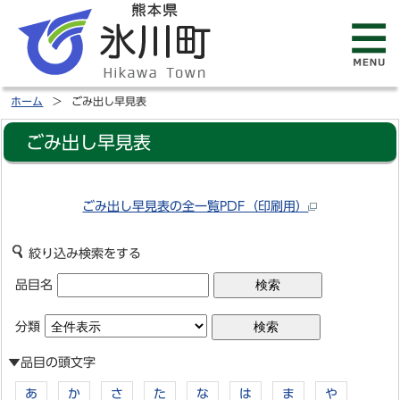
ホーム
ごみ出し早見表
ごみ出し早見表
ごみ出し早見表の全一覧PDF（印刷用）
絞り込み検索をする
品目名
分類
▼品目の頭文字
あ
か
さ
た
な
は
ま
や