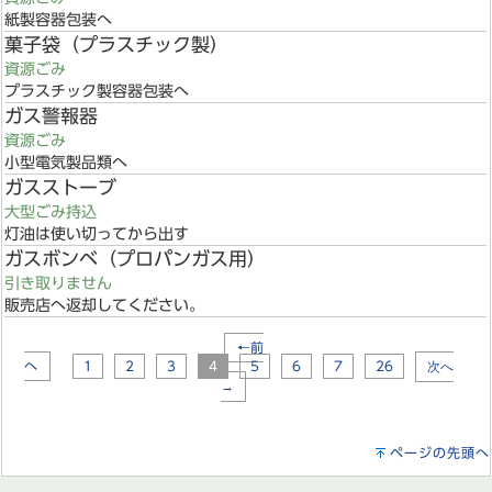
紙製容器包装へ
菓子袋（プラスチック製）
資源ごみ
プラスチック製容器包装へ
ガス警報器
資源ごみ
小型電気製品類へ
ガスストーブ
大型ごみ持込
灯油は使い切ってから出す
ガスボンベ（プロパンガス用）
引き取りません
販売店へ返却してください。
←前
へ
1
2
3
4
5
6
7
26
次へ
→
ページの先頭へ