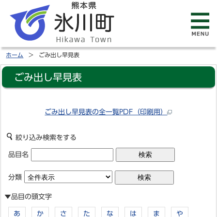
ホーム
ごみ出し早見表
ごみ出し早見表
ごみ出し早見表の全一覧PDF（印刷用）
絞り込み検索をする
品目名
分類
▼品目の頭文字
あ
か
さ
た
な
は
ま
や