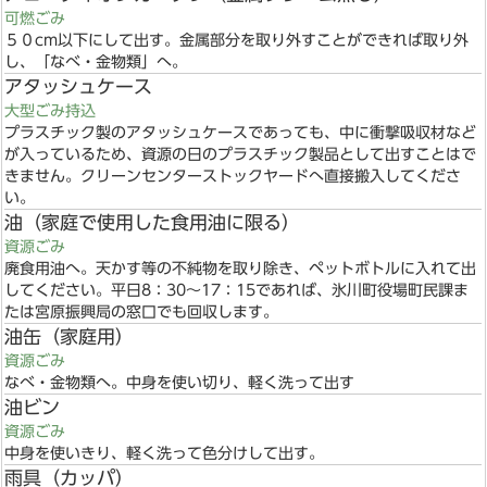
可燃ごみ
５０cm以下にして出す。金属部分を取り外すことができれば取り外
し、「なべ・金物類」へ。
アタッシュケース
大型ごみ持込
プラスチック製のアタッシュケースであっても、中に衝撃吸収材など
が入っているため、資源の日のプラスチック製品として出すことはで
きません。クリーンセンターストックヤードへ直接搬入してくださ
い。
油（家庭で使用した食用油に限る）
資源ごみ
廃食用油へ。天かす等の不純物を取り除き、ペットボトルに入れて出
してください。平日8：30～17：15であれば、氷川町役場町民課ま
たは宮原振興局の窓口でも回収します。
油缶（家庭用）
資源ごみ
なべ・金物類へ。中身を使い切り、軽く洗って出す
油ビン
資源ごみ
中身を使いきり、軽く洗って色分けして出す。
雨具（カッパ）