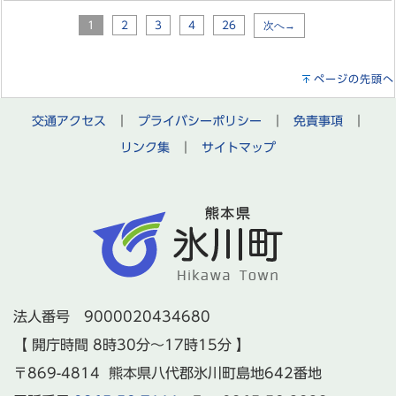
1
2
3
4
26
次へ→
ページの先頭へ
交通アクセス
｜
プライバシーポリシー
｜
免責事項
｜
リンク集
｜
サイトマップ
法人番号 9000020434680
【 開庁時間 8時30分～17時15分 】
〒869-4814 熊本県八代郡氷川町島地642番地