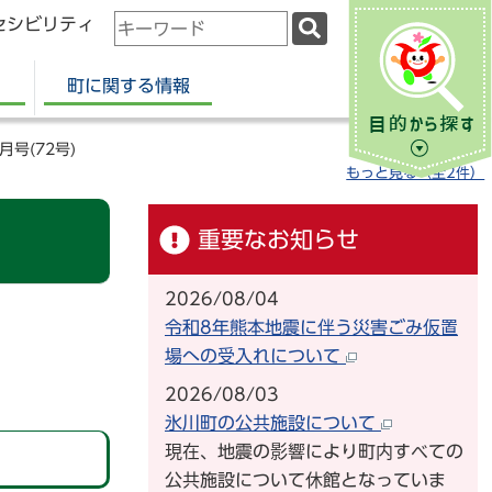
セシビリティ
検
索
キ
町に関する情報
ー
ワ
月号(72号)
ー
もっと見る（全2件）
ド
重要なお知らせ
2026/08/04
令和8年熊本地震に伴う災害ごみ仮置
場への受入れについて
2026/08/03
氷川町の公共施設について
現在、地震の影響により町内すべての
公共施設について休館となっていま