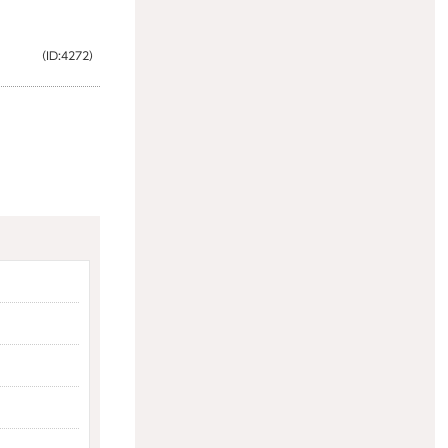
（ID:4272）