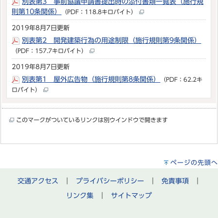
別表第3 事前協議申請書提出時の添付書類一覧表（施行規
則第10条関係）
（PDF：118.8キロバイト）
2019年8月7日更新
別表第2 開発建築行為の用途制限（施行規則第9条関係）
（PDF：157.7キロバイト）
2019年8月7日更新
別表第1 屋外広告物（施行規則第8条関係）
（PDF：62.2キ
ロバイト）
このマークがついているリンクは別ウインドウで開きます
ページの先頭へ
交通アクセス
｜
プライバシーポリシー
｜
免責事項
｜
リンク集
｜
サイトマップ