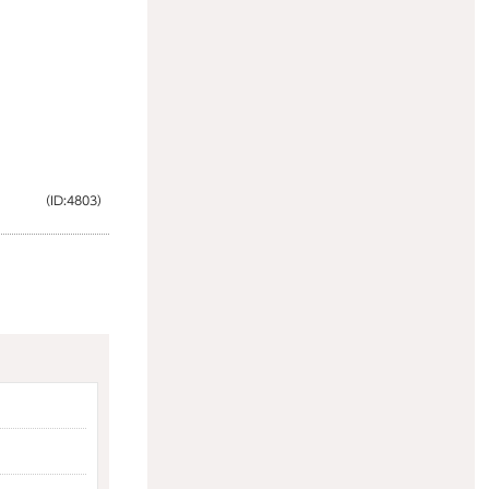
（ID:4803）