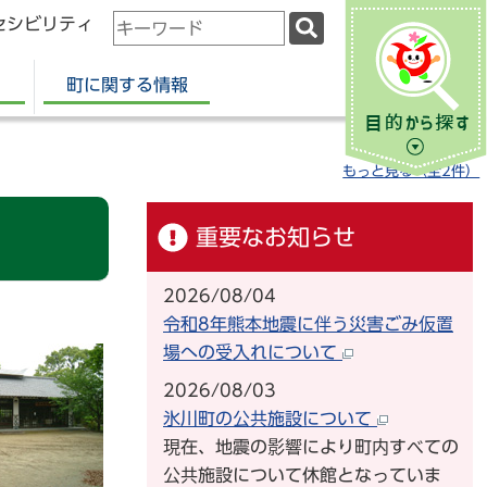
セシビリティ
検
索
キ
町に関する情報
ー
ワ
ー
もっと見る（全2件）
ド
重要なお知らせ
2026/08/04
令和8年熊本地震に伴う災害ごみ仮置
場への受入れについて
2026/08/03
氷川町の公共施設について
現在、地震の影響により町内すべての
公共施設について休館となっていま