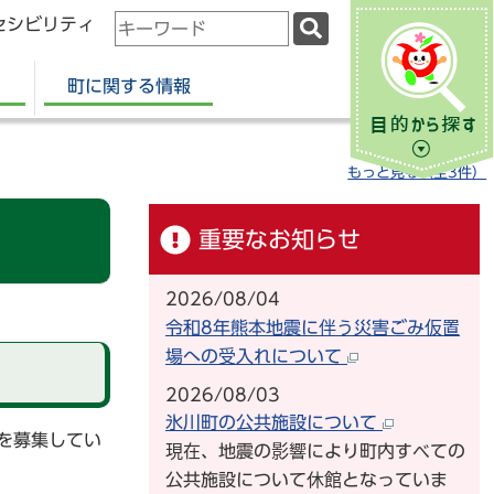
セシビリティ
検
索
キ
町に関する情報
ー
ワ
ー
もっと見る（全3件）
ド
重要なお知らせ
2026/08/04
令和8年熊本地震に伴う災害ごみ仮置
場への受入れについて
2026/08/03
氷川町の公共施設について
を募集してい
現在、地震の影響により町内すべての
公共施設について休館となっていま