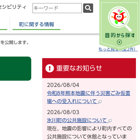
セシビリティ
検
索
キ
町に関する情報
ー
ワ
費を公開します。
ー
もっと見る（全2件）
ド
重要なお知らせ
2026/08/04
令和8年熊本地震に伴う災害ごみ仮置
場への受入れについて
2026/08/03
氷川町の公共施設について
現在、地震の影響により町内すべての
公共施設について休館となっていま