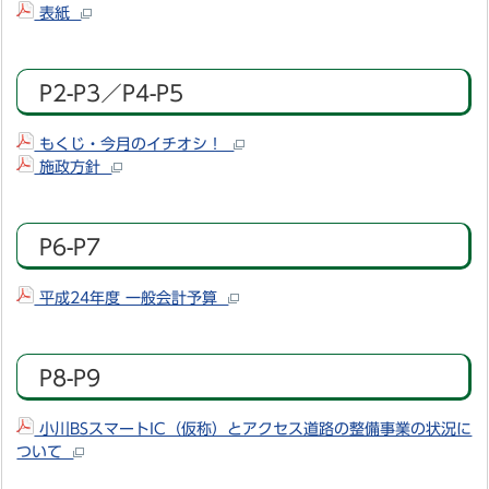
表紙
P2-P3／P4-P5
もくじ・今月のイチオシ！
施政方針
P6-P7
平成24年度 一般会計予算
P8-P9
小川BSスマートIC（仮称）とアクセス道路の整備事業の状況に
ついて