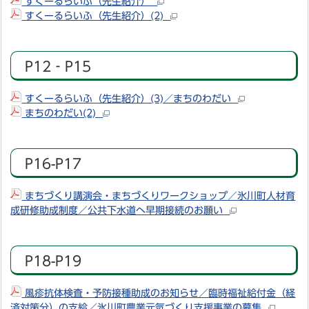
すくーるらいふ（先生紹介）
すくーるらいふ（先生紹介）(2)
P12‐P15
すくーるらいふ（先生紹介）(3)／まちのわだい
まちのわだい(2)
P16-P17
まちづくり講演会・まちづくりワークショップ／氷川町人材育
成研修助成制度／公共下水道へ早期接続のお願い
P18-P19
風疹抗体検査・予防接種助成のお知らせ／臨時福祉給付金（経
済対策分）の支給／氷川町農業元気づくり支援事業の募集