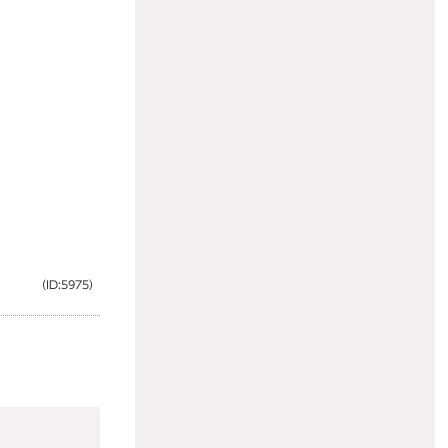
（ID:5975）