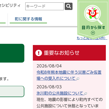
セシビリティ
検
索
キ
町に関する情報
ー
ワ
ー
もっと見る（全4件）
ド
重要なお知らせ
2026/08/04
令和8年熊本地震に伴う災害ごみ仮置
場への受入れについて
ます。
2026/08/03
氷川町の公共施設について
現在、地震の影響により町内すべての
公共施設について休館となっていま