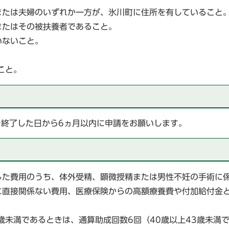
または夫婦のいずれか一方が、氷川町に住所を有していること
またはその被扶養者であること。
いないこと。
こと。
を終了した日から6ヵ月以内に申請をお願いします。
した費用のうち、体外受精、顕微授精または男性不妊の手術に
に直接関係ない費用、医療保険からの高額療養費や付加給付金
歳未満であるときは、通算助成回数6回（40歳以上43歳未満