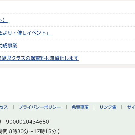
ト）
たより・催しイベント」
助成事業
～2歳児クラスの保育料も無償化します
セス
｜
プライバシーポリシー
｜
免責事項
｜
リンク集
｜
サ
 9000020434680
時間 8時30分～17時15分 】