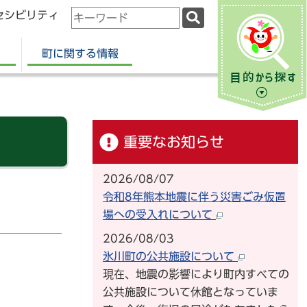
セシビリティ
検
索
キ
町に関する情報
ー
ワ
ー
ド
重要なお知らせ
2026/08/07
令和8年熊本地震に伴う災害ごみ仮置
場への受入れについて
2026/08/03
氷川町の公共施設について
現在、地震の影響により町内すべての
公共施設について休館となっていま