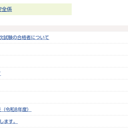
安全係
1次試験の合格者について
て
（令和8年度）
開します。