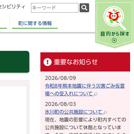
セシビリティ
検
索
キ
町に関する情報
ー
ワ
ー
ド
重要なお知らせ
2026/08/09
令和8年熊本地震に伴う災害ごみ仮置
場への受入れについて
2026/08/03
氷川町の公共施設について
現在、地震の影響により町内すべての
公共施設について休館となっていま