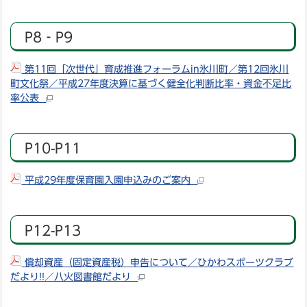
P8‐P9
第11回「次世代」育成推進フォーラムin氷川町／第12回氷川
町文化祭／平成27年度決算に基づく健全化判断比率・資金不足比
率公表
P10-P11
平成29年度保育園入園申込みのご案内
P12-P13
償却資産（固定資産税）申告について／ひかわスポーツクラブ
だより!!／八火図書館だより