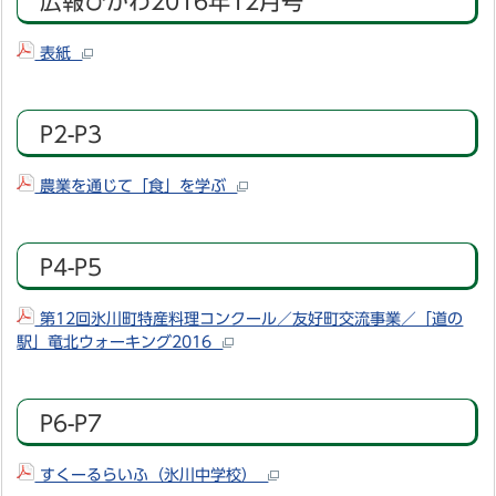
広報ひかわ2016年12月号
表紙
P2-P3
農業を通じて「食」を学ぶ
P4-P5
第12回氷川町特産料理コンクール／友好町交流事業／「道の
駅」竜北ウォーキング2016
P6-P7
すくーるらいふ（氷川中学校）