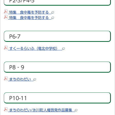
P2-3/P4-5
特集 食中毒を予防する
特集 食中毒を予防する
P6-7
すくーるらいふ（竜北中学校）
P8‐9
まちのわだい
P10-11
まちのわだい/氷川町人権啓発作品募集