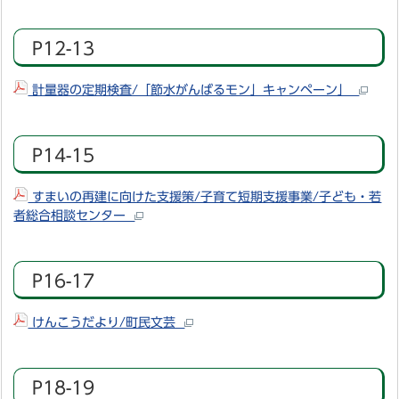
P12-13
計量器の定期検査/「節水がんばるモン」キャンペーン」
P14-15
すまいの再建に向けた支援策/子育て短期支援事業/子ども・若
者総合相談センター
P16-17
けんこうだより/町民文芸
P18-19